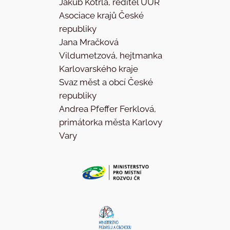
Jakub Kotrla, ředitel ÚÚR
Asociace krajů České
republiky
Jana Mračková
Vildumetzová, hejtmanka
Karlovarského kraje
Svaz měst a obcí České
republiky
Andrea Pfeffer Ferklová,
primátorka města Karlovy
Vary