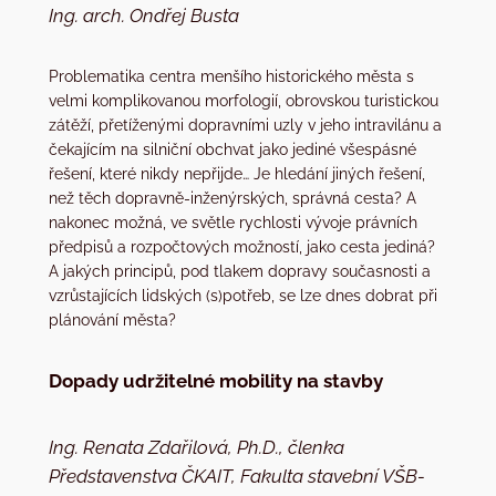
Ing. arch. Ondřej Busta
Problematika centra menšího historického města s
velmi komplikovanou morfologií, obrovskou turistickou
zátěží, přetíženými dopravními uzly v jeho intravilánu a
čekajícím na silniční obchvat jako jediné všespásné
řešení, které nikdy nepřijde… Je hledání jiných řešení,
než těch dopravně-inženýrských, správná cesta? A
nakonec možná, ve světle rychlosti vývoje právních
předpisů a rozpočtových možností, jako cesta jediná?
A jakých principů, pod tlakem dopravy současnosti a
vzrůstajících lidských (s)potřeb, se lze dnes dobrat při
plánování města?
Dopady udržitelné mobility na stavby
Ing. Renata Zdařilová, Ph.D., členka
Představenstva ČKAIT, Fakulta stavební VŠB-