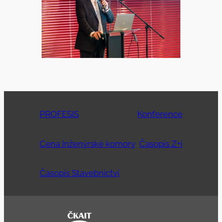
PROFESIS
Konference
Cena Inženýrské komory
Časopis Z+i
Časopis Stavebnictví