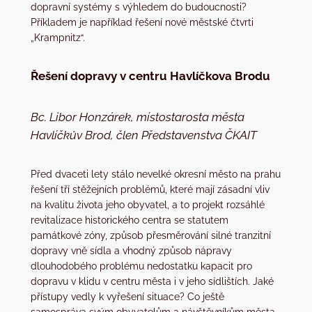
dopravní systémy s výhledem do budoucnosti?
Příkladem je například řešení nové městské čtvrti
„Krampnitz“.
Řešení dopravy v centru Havlíčkova Brodu
Bc. Libor Honzárek, místostarosta města
Havlíčkův Brod, člen Představenstva ČKAIT
Před dvaceti lety stálo nevelké okresní město na prahu
řešení tří stěžejních problémů, které mají zásadní vliv
na kvalitu života jeho obyvatel, a to projekt rozsáhlé
revitalizace historického centra se statutem
památkové zóny, způsob přesměrování silné tranzitní
dopravy vně sídla a vhodný způsob nápravy
dlouhodobého problému nedostatku kapacit pro
dopravu v klidu v centru města i v jeho sídlištích. Jaké
přístupy vedly k vyřešení situace? Co ještě
samospráva svým obyvatelům a návštěvníkům města