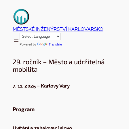
Přeskočit
na
obsah
MĚSTSKÉ INŽENÝRSTVÍ KARLOVARSKO
Powered by
Translate
29. ročník – Město a udržitelná
mobilita
7. 11. 2025 – Karlovy Vary
Program
Uvítání a zahajovací slovo