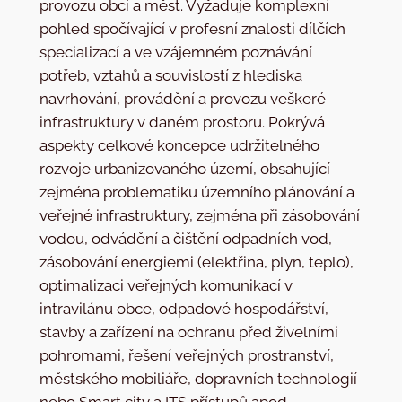
provozu obcí a měst. Vyžaduje komplexní
pohled spočívající v profesní znalosti dílčích
specializací a ve vzájemném poznávání
potřeb, vztahů a souvislostí z hlediska
navrhování, provádění a provozu veškeré
infrastruktury v daném prostoru. Pokrývá
aspekty celkové koncepce udržitelného
rozvoje urbanizovaného území, obsahující
zejména problematiku územního plánování a
veřejné infrastruktury, zejména při zásobování
vodou, odvádění a čištění odpadních vod,
zásobování energiemi (elektřina, plyn, teplo),
optimalizaci veřejných komunikací v
intravilánu obce, odpadové hospodářství,
stavby a zařízení na ochranu před živelními
pohromami, řešení veřejných prostranství,
městského mobiliáře, dopravních technologií
nebo Smart city a ITS přístupů apod.